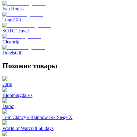
Fab Hotels
ToursGift
SOTC Travel
Cleartrip
HotelsGift
Похожие товары
Ctrip
Bloomingdale's
Daraz
Tom Clancy's Rainbow Six Siege X
World of Warcraft 60 days