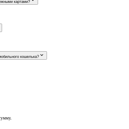
тежными картами?
мобильного кошелька?
сумму.