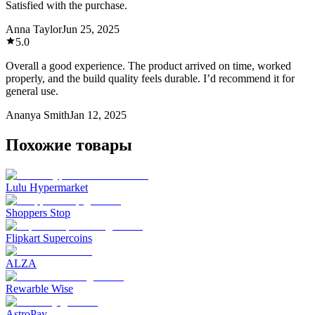
Satisfied with the purchase.
Anna Taylor
Jun 25, 2025
5.0
Overall a good experience. The product arrived on time, worked
properly, and the build quality feels durable. I’d recommend it for
general use.
Ananya Smith
Jan 12, 2025
Похожие товары
Lulu Hypermarket
Shoppers Stop
Flipkart Supercoins
ALZA
Rewarble Wise
AstroPay