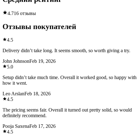
4.7
16 отзывы
Отзывы покупателей
4.5
Delivery didn’t take long. It seems smooth, so worth giving a try.
John Johnson
Feb 19, 2026
5.0
Setup didn’t take much time. Overall it worked good, so happy with
how it went.
Leo Arslan
Feb 18, 2026
4.5
The pricing seems fair. Overall it turned out pretty solid, so would
definitely recommend.
Pooja Saxena
Feb 17, 2026
4.5