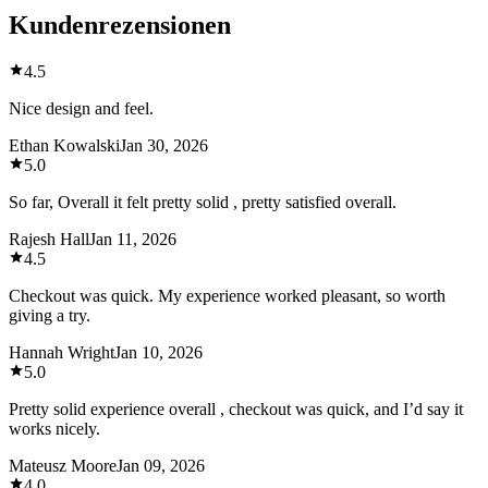
Kundenrezensionen
4.5
Nice design and feel.
Ethan Kowalski
Jan 30, 2026
5.0
So far, Overall it felt pretty solid , pretty satisfied overall.
Rajesh Hall
Jan 11, 2026
4.5
Checkout was quick. My experience worked pleasant, so worth
giving a try.
Hannah Wright
Jan 10, 2026
5.0
Pretty solid experience overall , checkout was quick, and I’d say it
works nicely.
Mateusz Moore
Jan 09, 2026
4.0