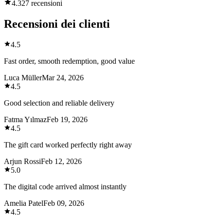
4.3
27 recensioni
Recensioni dei clienti
4.5
Fast order, smooth redemption, good value
Luca Müller
Mar 24, 2026
4.5
Good selection and reliable delivery
Fatma Yılmaz
Feb 19, 2026
4.5
The gift card worked perfectly right away
Arjun Rossi
Feb 12, 2026
5.0
The digital code arrived almost instantly
Amelia Patel
Feb 09, 2026
4.5