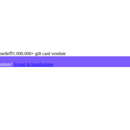
stelle
1.000.000+ gift card vendute
imitate!
Scopri la liquidazione