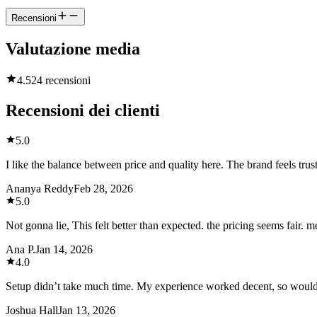
Recensioni
Valutazione media
4.5
24 recensioni
Recensioni dei clienti
5.0
I like the balance between price and quality here. The brand feels tru
Ananya Reddy
Feb 28, 2026
5.0
Not gonna lie, This felt better than expected. the pricing seems fair. 
Ana P.
Jan 14, 2026
4.0
Setup didn’t take much time. My experience worked decent, so woul
Joshua Hall
Jan 13, 2026