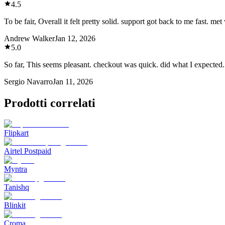
4.5
To be fair, Overall it felt pretty solid. support got back to me fast. me
Andrew Walker
Jan 12, 2026
5.0
So far, This seems pleasant. checkout was quick. did what I expected.
Sergio Navarro
Jan 11, 2026
Prodotti correlati
Flipkart
Airtel Postpaid
Myntra
Tanishq
Blinkit
Croma