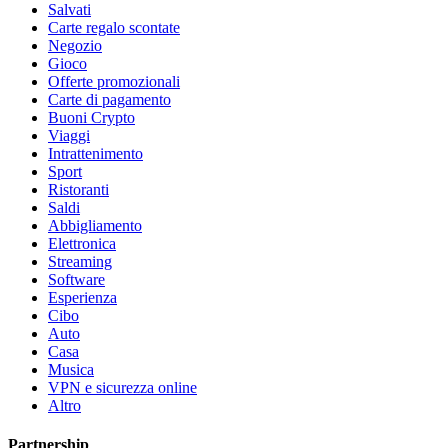
Salvati
Carte regalo scontate
Negozio
Gioco
Offerte promozionali
Carte di pagamento
Buoni Crypto
Viaggi
Intrattenimento
Sport
Ristoranti
Saldi
Abbigliamento
Elettronica
Streaming
Software
Esperienza
Cibo
Auto
Casa
Musica
VPN e sicurezza online
Altro
Partnership