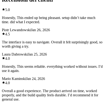
5.0
Honestly, This ended up being pleasant. setup didn’t take much
time. did what I expected.
Piotr Lewandowski
Jan 26, 2026
4.5
The interface is easy to navigate. Overall it felt surprisingly good, so
worth giving a try.
Laura Dabrowski
Jan 25, 2026
4.0
Honestly, This seems reliable. everything worked without issues. I’d
use it again.
Mario Kaminski
Jan 24, 2026
4.0
Overall a good experience. The product arrived on time, worked
properly, and the build quality feels durable. I’d recommend it for
general use.