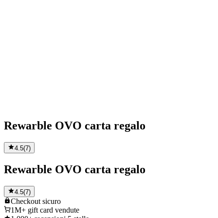
Rewarble OVO carta regalo
4.5
(
7
)
Rewarble OVO carta regalo
4.5
(
7
)
Checkout
sicuro
1M+
gift card vendute