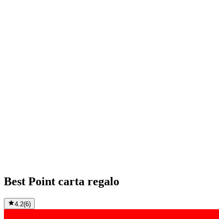
Best Point carta regalo
4.2
(
6
)