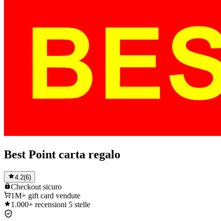
Best Point carta regalo
4.2
(
6
)
Checkout
sicuro
1M+
gift card vendute
1.000+
recensioni 5 stelle