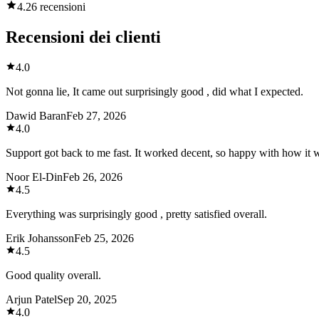
4.2
6 recensioni
Recensioni dei clienti
4.0
Not gonna lie, It came out surprisingly good , did what I expected.
Dawid Baran
Feb 27, 2026
4.0
Support got back to me fast. It worked decent, so happy with how it 
Noor El-Din
Feb 26, 2026
4.5
Everything was surprisingly good , pretty satisfied overall.
Erik Johansson
Feb 25, 2026
4.5
Good quality overall.
Arjun Patel
Sep 20, 2025
4.0