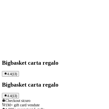
Bigbasket carta regalo
4.4
(
13
)
Bigbasket carta regalo
4.4
(
13
)
Checkout
sicuro
1M+
gift card vendute