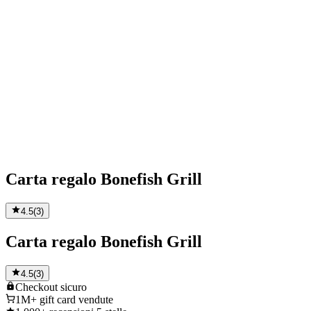
Carta regalo Bonefish Grill
4.5
(
3
)
Carta regalo Bonefish Grill
4.5
(
3
)
Checkout
sicuro
1M+
gift card vendute