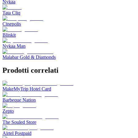
Nykaa
Tata Cliq
Cinepolis
Blinkit
Nykaa Man
Malabar Gold & Diamonds
Prodotti correlati
MakeMyTrip Hotel Card
Barbeque Nation
Zepto
The Souled Store
Airtel Postpaid