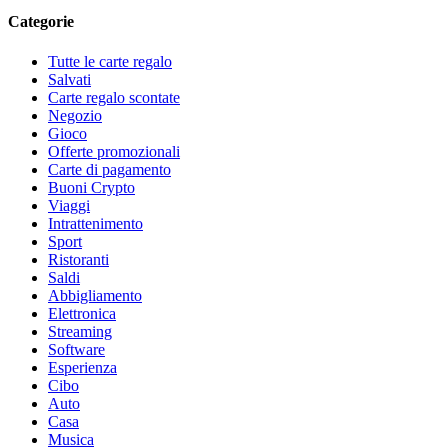
Categorie
Tutte le carte regalo
Salvati
Carte regalo scontate
Negozio
Gioco
Offerte promozionali
Carte di pagamento
Buoni Crypto
Viaggi
Intrattenimento
Sport
Ristoranti
Saldi
Abbigliamento
Elettronica
Streaming
Software
Esperienza
Cibo
Auto
Casa
Musica