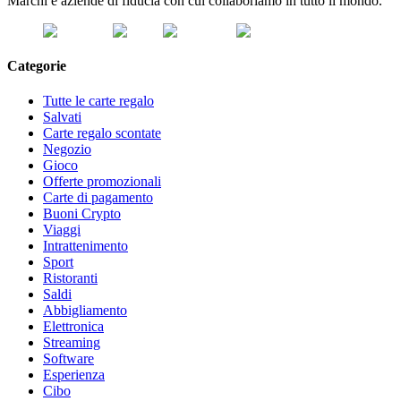
Marchi e aziende di fiducia con cui collaboriamo in tutto il mondo.
Categorie
Tutte le carte regalo
Salvati
Carte regalo scontate
Negozio
Gioco
Offerte promozionali
Carte di pagamento
Buoni Crypto
Viaggi
Intrattenimento
Sport
Ristoranti
Saldi
Abbigliamento
Elettronica
Streaming
Software
Esperienza
Cibo