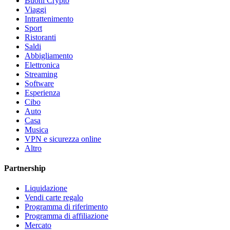
Buoni Crypto
Viaggi
Intrattenimento
Sport
Ristoranti
Saldi
Abbigliamento
Elettronica
Streaming
Software
Esperienza
Cibo
Auto
Casa
Musica
VPN e sicurezza online
Altro
Partnership
Liquidazione
Vendi carte regalo
Programma di riferimento
Programma di affiliazione
Mercato