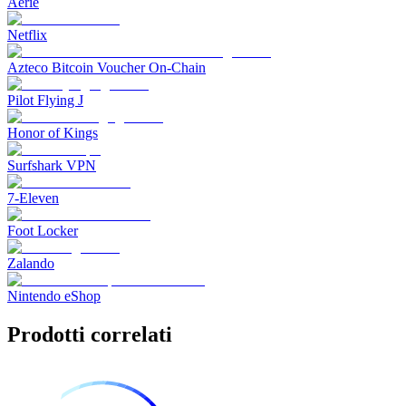
Aerie
Netflix
Azteco Bitcoin Voucher On-Chain
Pilot Flying J
Honor of Kings
Surfshark VPN
7-Eleven
Foot Locker
Zalando
Nintendo eShop
Prodotti correlati