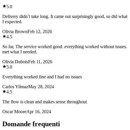
5.0
Delivery didn’t take long. It came out surprisingly good, so did what
I expected.
Olivia Brown
Feb 12, 2026
4.5
So far, The service worked good. everything worked without issues.
met what I needed.
Olivia Dubois
Feb 11, 2026
5.0
Everything worked fine and I had no issues
Carlos Yilmaz
May 28, 2024
4.5
The flow is clean and makes sense throughout
Oscar Moore
Apr 16, 2024
Domande frequenti