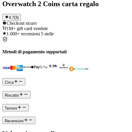
Overwatch 2 Coins carta regalo
4.7
(
3
)
Checkout
sicuro
1M+
gift card vendute
1.000+
recensioni 5 stelle
Metodi di pagamento supportati
Circa
Riscatto
Termini
Recensioni