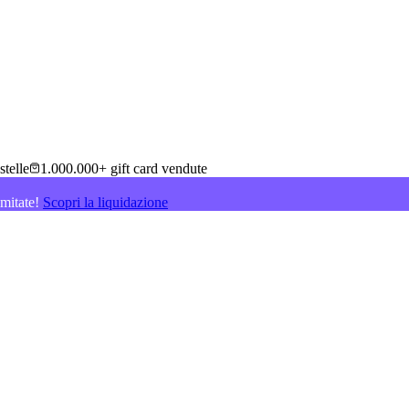
stelle
1.000.000+ gift card vendute
imitate!
Scopri la liquidazione