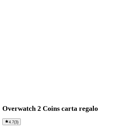
Overwatch 2 Coins carta regalo
4.7
(
3
)