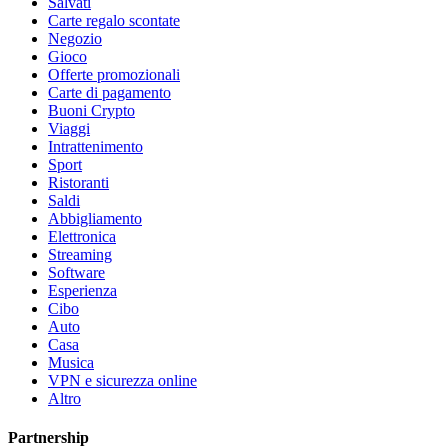
Salvati
Carte regalo scontate
Negozio
Gioco
Offerte promozionali
Carte di pagamento
Buoni Crypto
Viaggi
Intrattenimento
Sport
Ristoranti
Saldi
Abbigliamento
Elettronica
Streaming
Software
Esperienza
Cibo
Auto
Casa
Musica
VPN e sicurezza online
Altro
Partnership