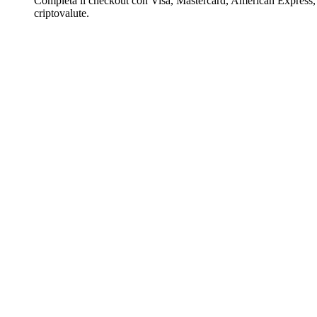
Completa il checkout con Visa, Mastercard, American Express,
criptovalute.