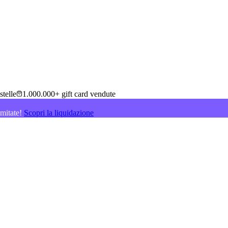
stelle
1.000.000+ gift card vendute
imitate!
Scopri la liquidazione