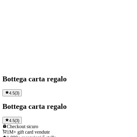
Bottega carta regalo
4.5
(
3
)
Bottega carta regalo
4.5
(
3
)
Checkout
sicuro
1M+
gift card vendute