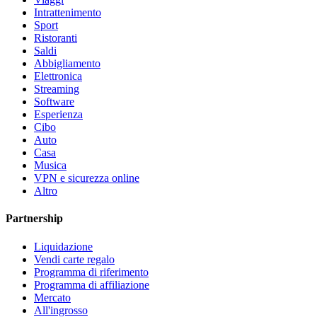
Intrattenimento
Sport
Ristoranti
Saldi
Abbigliamento
Elettronica
Streaming
Software
Esperienza
Cibo
Auto
Casa
Musica
VPN e sicurezza online
Altro
Partnership
Liquidazione
Vendi carte regalo
Programma di riferimento
Programma di affiliazione
Mercato
All'ingrosso