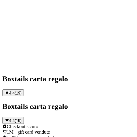
Boxtails carta regalo
4.4
(
19
)
Boxtails carta regalo
4.4
(
19
)
Checkout
sicuro
1M+
gift card vendute