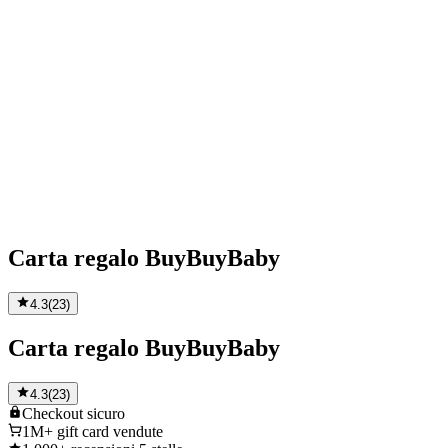
Carta regalo BuyBuyBaby
4.3
(
23
)
Carta regalo BuyBuyBaby
4.3
(
23
)
Checkout
sicuro
1M+
gift card vendute