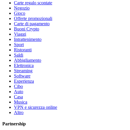
Carte regalo scontate
Negozio
Gioco
Offerte promozionali
Carte di pagamento
Buoni Crypto
Viaggi
Intrattenimento
Sport
Ristoranti
Saldi
Abbigliamento
Elettronica
Streaming
Software
Esperienza
Cibo
Auto
Casa
Musica
VPN e sicurezza online
Altro
Partnership