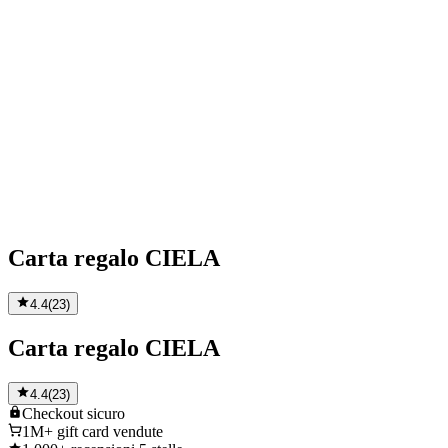
Carta regalo CIELA
4.4
(
23
)
Carta regalo CIELA
4.4
(
23
)
Checkout
sicuro
1M+
gift card vendute