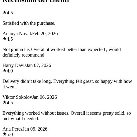
4.5
Satisfied with the purchase.
Ananya Novak
Feb 20, 2026
4.5
Not gonna lie, Overall it worked better than expected , would
definitely recommend.
Harry Davis
Jan 07, 2026
4.0
Delivery didn’t take long. Everything felt great, so happy with how
it went.
Viktor Sokolov
Jan 06, 2026
4.5
Everything worked without issues. Overall it seems pretty solid, so
met what I needed.
Ana Perez
Jan 05, 2026
5.0