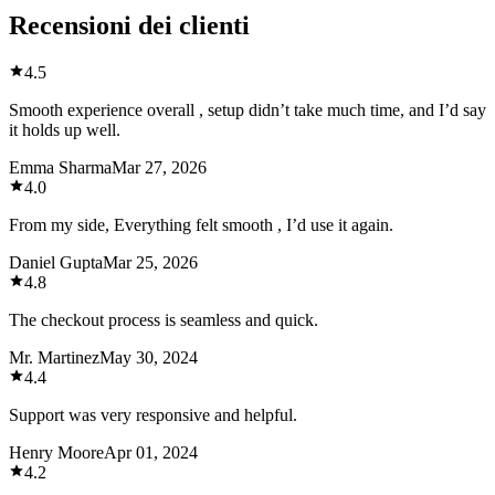
Recensioni dei clienti
4.5
Smooth experience overall , setup didn’t take much time, and I’d say
it holds up well.
Emma Sharma
Mar 27, 2026
4.0
From my side, Everything felt smooth , I’d use it again.
Daniel Gupta
Mar 25, 2026
4.8
The checkout process is seamless and quick.
Mr. Martinez
May 30, 2024
4.4
Support was very responsive and helpful.
Henry Moore
Apr 01, 2024
4.2