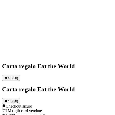
Carta regalo Eat the World
4.3
(
20
)
Carta regalo Eat the World
4.3
(
20
)
Checkout
sicuro
1M+
gift card vendute