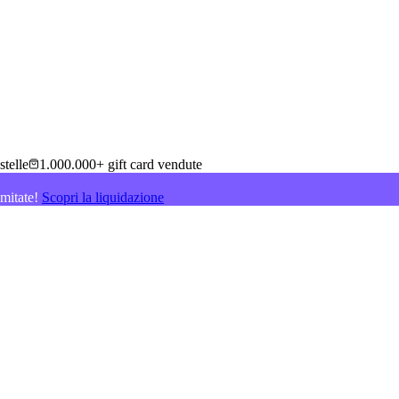
stelle
1.000.000+ gift card vendute
imitate!
Scopri la liquidazione