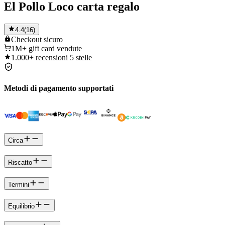
El Pollo Loco carta regalo
4.4
(
16
)
Checkout
sicuro
1M+
gift card vendute
1.000+
recensioni 5 stelle
Metodi di pagamento supportati
Circa
Riscatto
Termini
Equilibrio