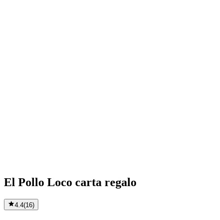
El Pollo Loco carta regalo
4.4
(
16
)