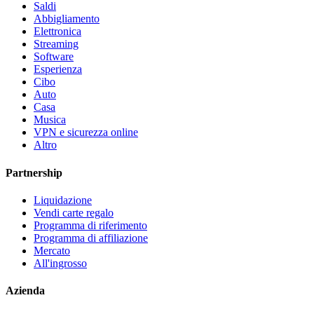
Saldi
Abbigliamento
Elettronica
Streaming
Software
Esperienza
Cibo
Auto
Casa
Musica
VPN e sicurezza online
Altro
Partnership
Liquidazione
Vendi carte regalo
Programma di riferimento
Programma di affiliazione
Mercato
All'ingrosso
Azienda