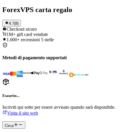
ForexVPS carta regalo
4.7
(
8
)
Checkout
sicuro
1M+
gift card vendute
1.000+
recensioni 5 stelle
Metodi di pagamento supportati
Esaurito...
Iscriviti qui sotto per essere avvisato quando sarà disponibile.
Visita il sito web
Circa