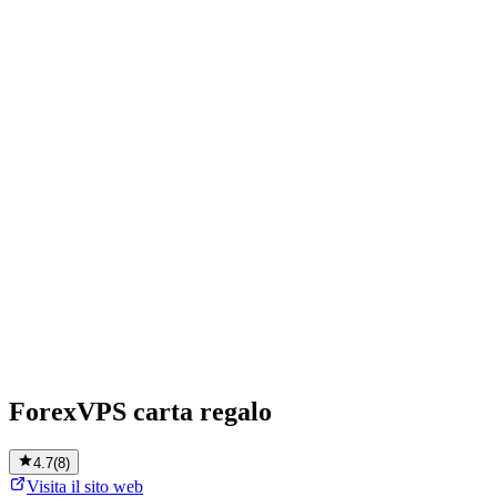
ForexVPS carta regalo
4.7
(
8
)
Visita il sito web