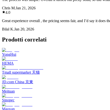
Chris M.
Jan 21, 2026
4.0
Great experience overall , the pricing seems fair, and I’d say it does th
Bilal K.
Jan 20, 2026
Prodotti correlati
YongHui
HEMA
Tmall supermarket 天猫
JD.com China 京東
Meituan
Sinopec
Maoyan