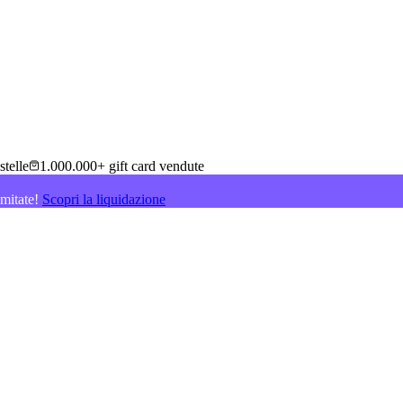
stelle
1.000.000+ gift card vendute
imitate!
Scopri la liquidazione