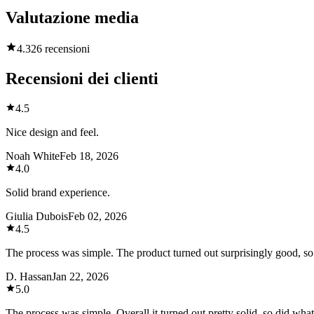
Valutazione media
4.3
26 recensioni
Recensioni dei clienti
4.5
Nice design and feel.
Noah White
Feb 18, 2026
4.0
Solid brand experience.
Giulia Dubois
Feb 02, 2026
4.5
The process was simple. The product turned out surprisingly good, s
D. Hassan
Jan 22, 2026
5.0
The process was simple. Overall it turned out pretty solid, so did what