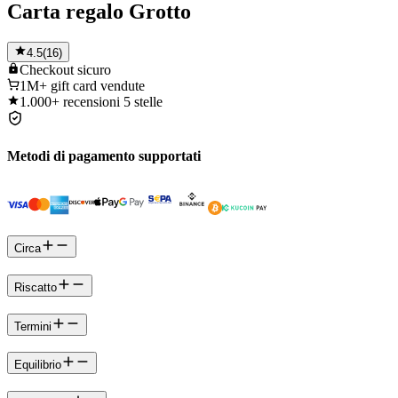
Carta regalo Grotto
4.5
(
16
)
Checkout
sicuro
1M+
gift card vendute
1.000+
recensioni 5 stelle
Metodi di pagamento supportati
Circa
Riscatto
Termini
Equilibrio