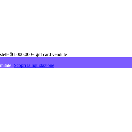
stelle
1.000.000+ gift card vendute
imitate!
Scopri la liquidazione