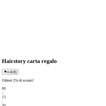
Hairstory carta regalo
4.4
(
18
)
Ottieni 1% di sconto!
00
:
13
:
50