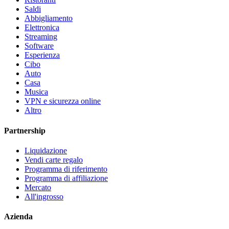
Saldi
Abbigliamento
Elettronica
Streaming
Software
Esperienza
Cibo
Auto
Casa
Musica
VPN e sicurezza online
Altro
Partnership
Liquidazione
Vendi carte regalo
Programma di riferimento
Programma di affiliazione
Mercato
All'ingrosso
Azienda