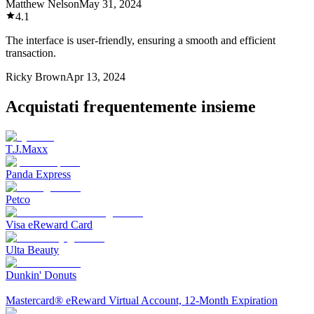
Matthew Nelson
May 31, 2024
4.1
The interface is user-friendly, ensuring a smooth and efficient
transaction.
Ricky Brown
Apr 13, 2024
Acquistati frequentemente insieme
T.J.Maxx
Panda Express
Petco
Visa eReward Card
Ulta Beauty
Dunkin' Donuts
Mastercard® eReward Virtual Account, 12-Month Expiration