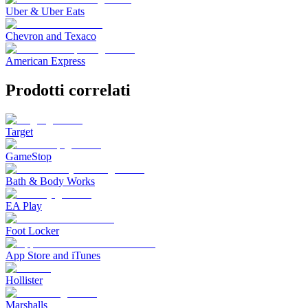
Uber & Uber Eats
Chevron and Texaco
American Express
Prodotti correlati
Target
GameStop
Bath & Body Works
EA Play
Foot Locker
App Store and iTunes
Hollister
Marshalls