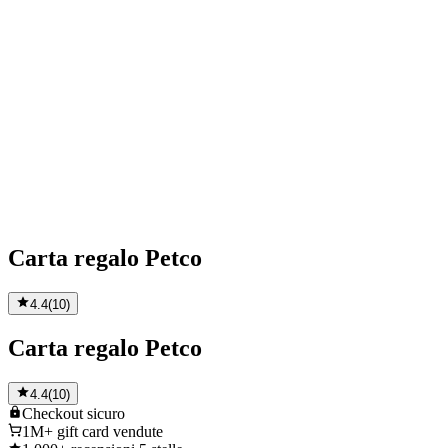
Carta regalo Petco
4.4
(
10
)
Carta regalo Petco
4.4
(
10
)
Checkout
sicuro
1M+
gift card vendute