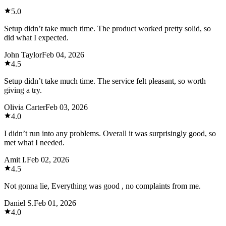
5.0
Setup didn’t take much time. The product worked pretty solid, so
did what I expected.
John Taylor
Feb 04, 2026
4.5
Setup didn’t take much time. The service felt pleasant, so worth
giving a try.
Olivia Carter
Feb 03, 2026
4.0
I didn’t run into any problems. Overall it was surprisingly good, so
met what I needed.
Amit I.
Feb 02, 2026
4.5
Not gonna lie, Everything was good , no complaints from me.
Daniel S.
Feb 01, 2026
4.0