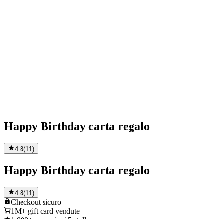
Happy Birthday carta regalo
4.8
(
11
)
Happy Birthday carta regalo
4.8
(
11
)
Checkout
sicuro
1M+
gift card vendute