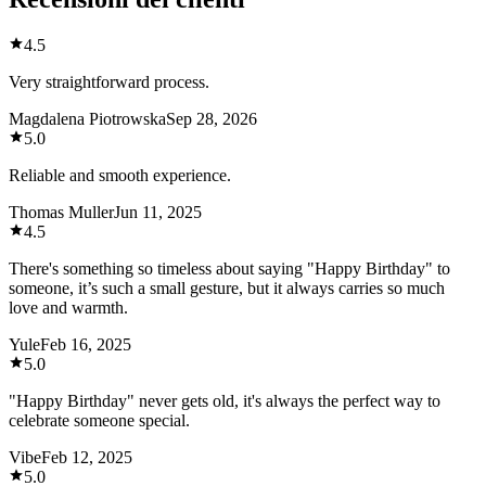
4.5
Very straightforward process.
Magdalena Piotrowska
Sep 28, 2026
5.0
Reliable and smooth experience.
Thomas Muller
Jun 11, 2025
4.5
There's something so timeless about saying "Happy Birthday" to
someone, it’s such a small gesture, but it always carries so much
love and warmth.
Yule
Feb 16, 2025
5.0
"Happy Birthday" never gets old, it's always the perfect way to
celebrate someone special.
Vibe
Feb 12, 2025
5.0