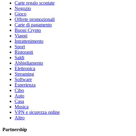
Carte regalo scontate
Negozio
Gioco
Offerte promozionali
Carte di pagamento
Buoni Crypto
Viaggi
Intrattenimento
Sport
Ristoranti
Saldi
Abbigliamento
Elettronica
Streaming
Software
Esperienza
Cibo
Auto
Casa
Musica
VPN e sicurezza online
Altro
Partnership