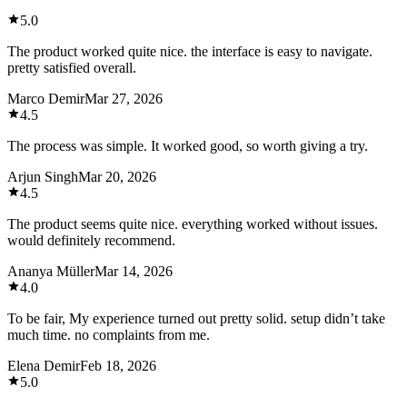
5.0
The product worked quite nice. the interface is easy to navigate.
pretty satisfied overall.
Marco Demir
Mar 27, 2026
4.5
The process was simple. It worked good, so worth giving a try.
Arjun Singh
Mar 20, 2026
4.5
The product seems quite nice. everything worked without issues.
would definitely recommend.
Ananya Müller
Mar 14, 2026
4.0
To be fair, My experience turned out pretty solid. setup didn’t take
much time. no complaints from me.
Elena Demir
Feb 18, 2026
5.0