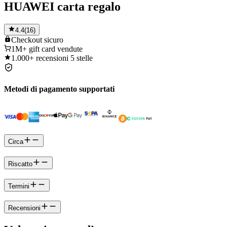
HUAWEI carta regalo
4.4
(
16
)
Checkout
sicuro
1M+
gift card vendute
1.000+
recensioni 5 stelle
Metodi di pagamento supportati
Circa
Riscatto
Termini
Recensioni