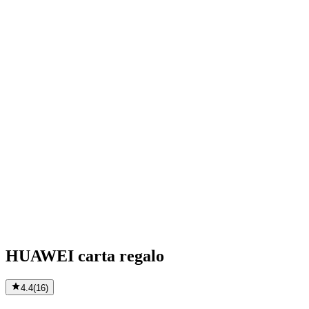
HUAWEI carta regalo
4.4
(
16
)