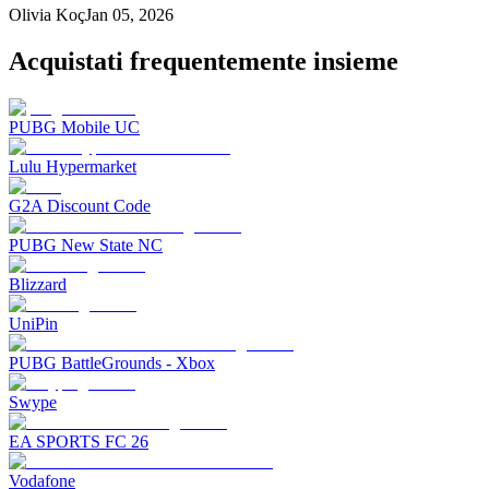
Olivia Koç
Jan 05, 2026
Acquistati frequentemente insieme
PUBG Mobile UC
Lulu Hypermarket
G2A Discount Code
PUBG New State NC
Blizzard
UniPin
PUBG BattleGrounds - Xbox
Swype
EA SPORTS FC 26
Vodafone