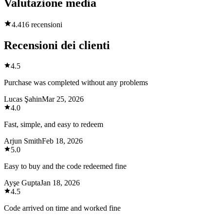
Valutazione media
4.4
16 recensioni
Recensioni dei clienti
4.5
Purchase was completed without any problems
Lucas Şahin
Mar 25, 2026
4.0
Fast, simple, and easy to redeem
Arjun Smith
Feb 18, 2026
5.0
Easy to buy and the code redeemed fine
Ayşe Gupta
Jan 18, 2026
4.5
Code arrived on time and worked fine