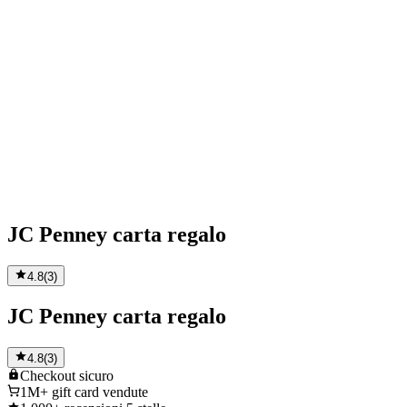
JC Penney carta regalo
4.8
(
3
)
JC Penney carta regalo
4.8
(
3
)
Checkout
sicuro
1M+
gift card vendute