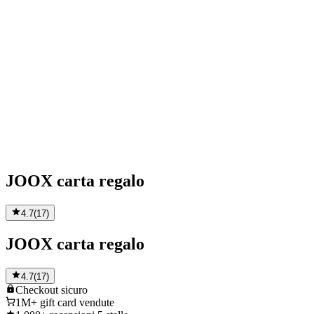
JOOX carta regalo
4.7
(
17
)
JOOX carta regalo
4.7
(
17
)
Checkout
sicuro
1M+
gift card vendute