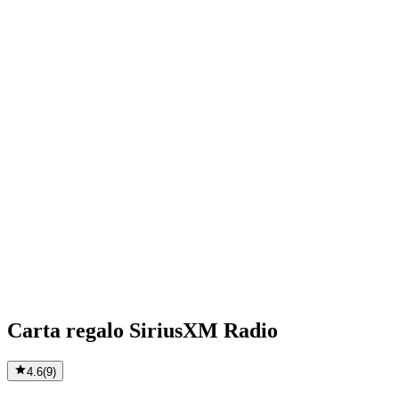
Carta regalo SiriusXM Radio
4.6
(
9
)