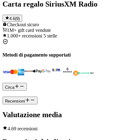
Carta regalo SiriusXM Radio
4.6
(
9
)
Checkout
sicuro
1M+
gift card vendute
1.000+
recensioni 5 stelle
Metodi di pagamento supportati
Circa
Recensioni
Valutazione media
4.6
9 recensioni