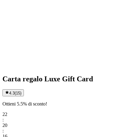
Carta regalo Luxe Gift Card
4.3
(
15
)
Ottieni 5.5% di sconto!
22
:
20
:
16