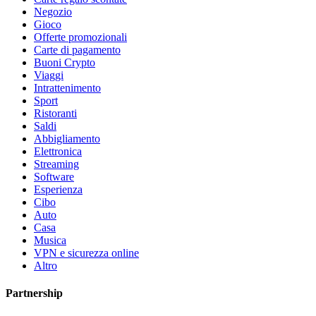
Negozio
Gioco
Offerte promozionali
Carte di pagamento
Buoni Crypto
Viaggi
Intrattenimento
Sport
Ristoranti
Saldi
Abbigliamento
Elettronica
Streaming
Software
Esperienza
Cibo
Auto
Casa
Musica
VPN e sicurezza online
Altro
Partnership