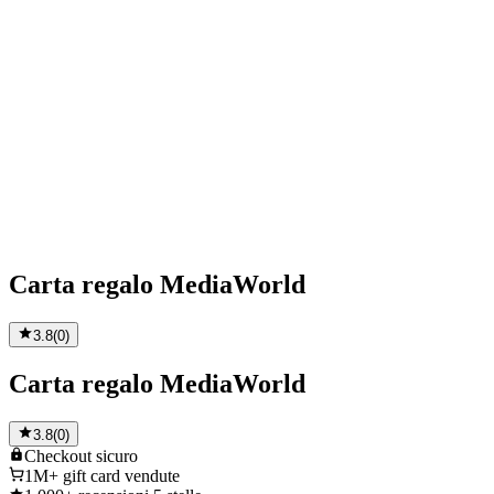
Carta regalo MediaWorld
3.8
(
0
)
Carta regalo MediaWorld
3.8
(
0
)
Checkout
sicuro
1M+
gift card vendute