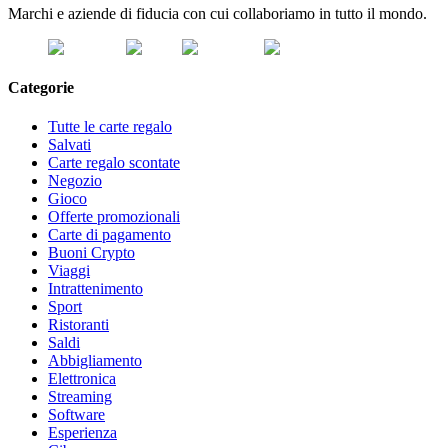
Marchi e aziende di fiducia con cui collaboriamo in tutto il mondo.
Categorie
Tutte le carte regalo
Salvati
Carte regalo scontate
Negozio
Gioco
Offerte promozionali
Carte di pagamento
Buoni Crypto
Viaggi
Intrattenimento
Sport
Ristoranti
Saldi
Abbigliamento
Elettronica
Streaming
Software
Esperienza