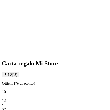
Carta regalo Mi Store
4.2
(
13
)
Ottieni 1% di sconto!
10
:
12
:
57