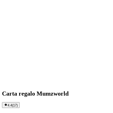
Carta regalo Mumzworld
4.4
(
17
)