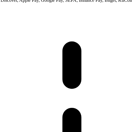
 Discover, Apple Pay, Google Pay, SEPA, Binance Pay, Bitget, KuCoin 