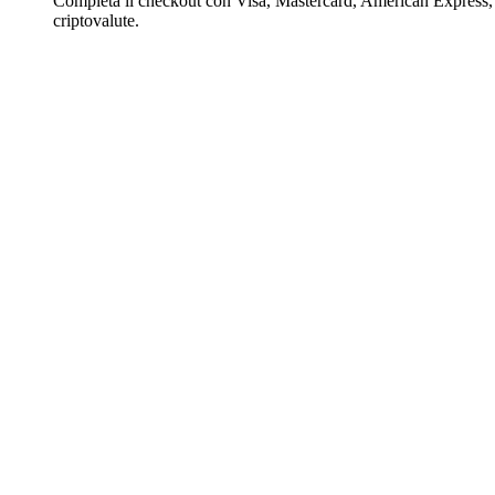
Completa il checkout con Visa, Mastercard, American Express,
criptovalute.