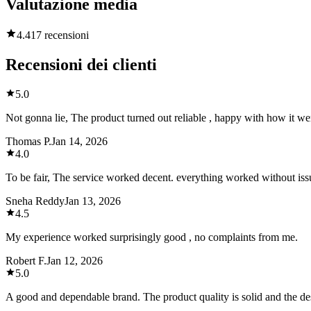
Valutazione media
4.4
17 recensioni
Recensioni dei clienti
5.0
Not gonna lie, The product turned out reliable , happy with how it we
Thomas P.
Jan 14, 2026
4.0
To be fair, The service worked decent. everything worked without iss
Sneha Reddy
Jan 13, 2026
4.5
My experience worked surprisingly good , no complaints from me.
Robert F.
Jan 12, 2026
5.0
A good and dependable brand. The product quality is solid and the des