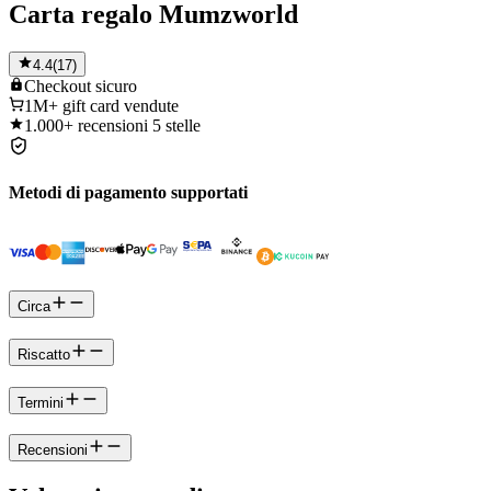
Carta regalo Mumzworld
4.4
(
17
)
Checkout
sicuro
1M+
gift card vendute
1.000+
recensioni 5 stelle
Metodi di pagamento supportati
Circa
Riscatto
Termini
Recensioni