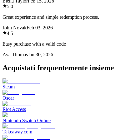
Elena Taylor
Feb 15, 2026
5.0
Great experience and simple redemption process.
John Novak
Feb 03, 2026
4.5
Easy purchase with a valid code
Ava Thomas
Jan 30, 2026
Acquistati frequentemente insieme
Steam
Oscar
Riot Access
Nintendo Switch Online
Takeaway.com