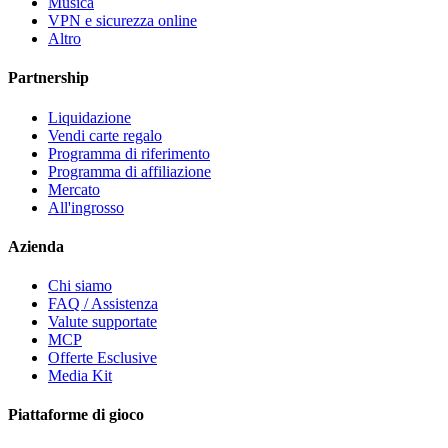
Musica
VPN e sicurezza online
Altro
Partnership
Liquidazione
Vendi carte regalo
Programma di riferimento
Programma di affiliazione
Mercato
All'ingrosso
Azienda
Chi siamo
FAQ / Assistenza
Valute supportate
MCP
Offerte Esclusive
Media Kit
Piattaforme di gioco