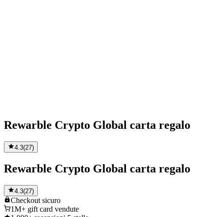
Rewarble Crypto Global carta regalo
4.3
(
27
)
Rewarble Crypto Global carta regalo
4.3
(
27
)
Checkout
sicuro
1M+
gift card vendute