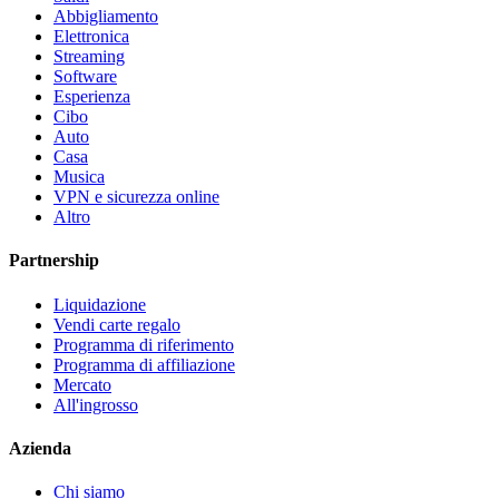
Abbigliamento
Elettronica
Streaming
Software
Esperienza
Cibo
Auto
Casa
Musica
VPN e sicurezza online
Altro
Partnership
Liquidazione
Vendi carte regalo
Programma di riferimento
Programma di affiliazione
Mercato
All'ingrosso
Azienda
Chi siamo