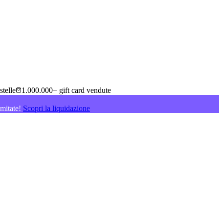
stelle
1.000.000+ gift card vendute
imitate!
Scopri la liquidazione