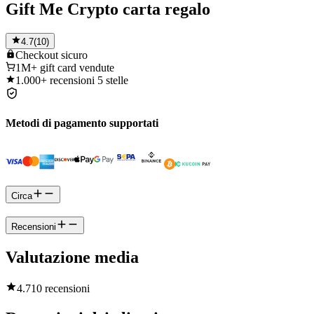
Gift Me Crypto carta regalo
4.7
(
10
)
Checkout
sicuro
1M+
gift card vendute
1.000+
recensioni 5 stelle
Metodi di pagamento supportati
Circa
Recensioni
Valutazione media
4.7
10 recensioni