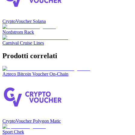
CryptoVoucher Solana
Nordstrom Rack
Carnival Cruise Lines
Prodotti correlati
Azteco Bitcoin Voucher On-Chain
CryptoVoucher Polygon Matic
Sport Chek