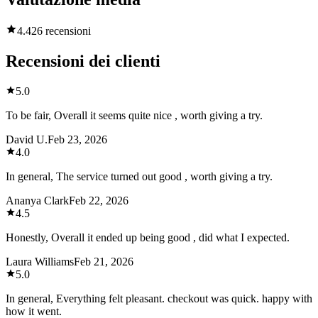
4.4
26 recensioni
Recensioni dei clienti
5.0
To be fair, Overall it seems quite nice , worth giving a try.
David U.
Feb 23, 2026
4.0
In general, The service turned out good , worth giving a try.
Ananya Clark
Feb 22, 2026
4.5
Honestly, Overall it ended up being good , did what I expected.
Laura Williams
Feb 21, 2026
5.0
In general, Everything felt pleasant. checkout was quick. happy with
how it went.