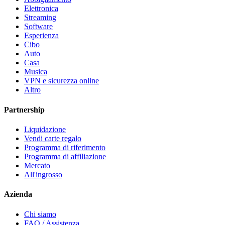
Elettronica
Streaming
Software
Esperienza
Cibo
Auto
Casa
Musica
VPN e sicurezza online
Altro
Partnership
Liquidazione
Vendi carte regalo
Programma di riferimento
Programma di affiliazione
Mercato
All'ingrosso
Azienda
Chi siamo
FAQ / Assistenza