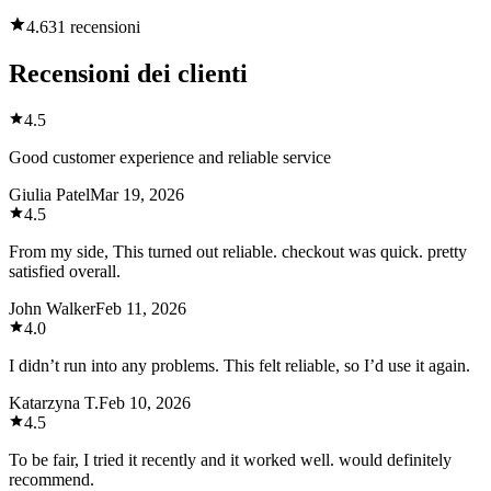
4.6
31 recensioni
Recensioni dei clienti
4.5
Good customer experience and reliable service
Giulia Patel
Mar 19, 2026
4.5
From my side, This turned out reliable. checkout was quick. pretty
satisfied overall.
John Walker
Feb 11, 2026
4.0
I didn’t run into any problems. This felt reliable, so I’d use it again.
Katarzyna T.
Feb 10, 2026
4.5
To be fair, I tried it recently and it worked well. would definitely
recommend.