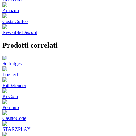
Amazon
Costa Coffee
Rewarble Discord
Prodotti correlati
Selfridges
Logitech
BitDefender
KuCoin
Pornhub
CashtoCode
STARZPLAY