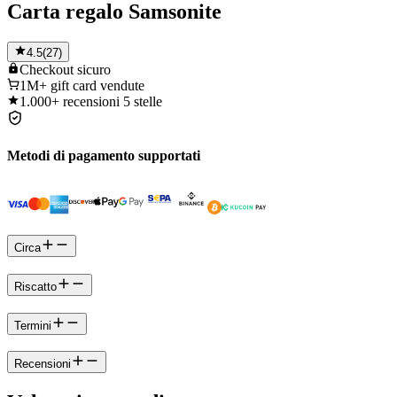
Carta regalo Samsonite
4.5
(
27
)
Checkout
sicuro
1M+
gift card vendute
1.000+
recensioni 5 stelle
Metodi di pagamento supportati
Circa
Riscatto
Termini
Recensioni