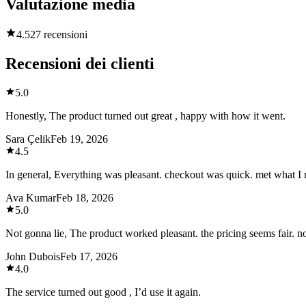
Valutazione media
4.5
27 recensioni
Recensioni dei clienti
5.0
Honestly, The product turned out great , happy with how it went.
Sara Çelik
Feb 19, 2026
4.5
In general, Everything was pleasant. checkout was quick. met what I
Ava Kumar
Feb 18, 2026
5.0
Not gonna lie, The product worked pleasant. the pricing seems fair. 
John Dubois
Feb 17, 2026
4.0
The service turned out good , I’d use it again.