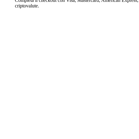
Completa il checkout con Visa, Mastercard, American Express,
criptovalute.