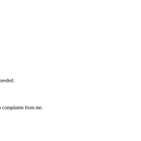
 needed.
no complaints from me.