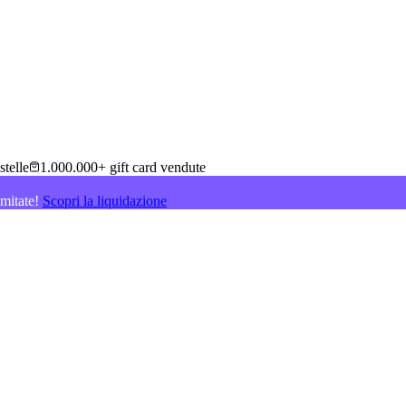
stelle
1.000.000+ gift card vendute
imitate!
Scopri la liquidazione