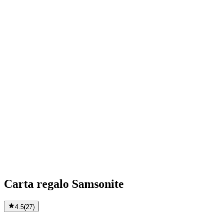
Carta regalo Samsonite
4.5
(
27
)