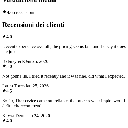
4.6
6 recensioni
Recensioni dei clienti
4.0
Decent experience overall , the pricing seems fair, and I’d say it does
the job.
Katarzyna P.
Jan 26, 2026
5.0
Not gonna lie, I tried it recently and it was fine. did what I expected.
Laura Torres
Jan 25, 2026
4.5
So far, The service came out reliable. the process was simple. would
definitely recommend.
Kavya Demir
Jan 24, 2026
4.0