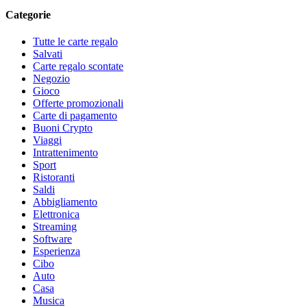
Categorie
Tutte le carte regalo
Salvati
Carte regalo scontate
Negozio
Gioco
Offerte promozionali
Carte di pagamento
Buoni Crypto
Viaggi
Intrattenimento
Sport
Ristoranti
Saldi
Abbigliamento
Elettronica
Streaming
Software
Esperienza
Cibo
Auto
Casa
Musica